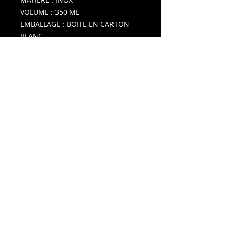
VOLUME : 350 ML
EMBALLAGE : BOITE EN CARTON
BLANC
Des idées extra... terrestres !