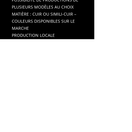
PLUSIEURS MODÈLES AU CHOIX
MATIÈRE : CUIR OU SIMILI-CUIR –
COULEURS DISPONIBLES SUR LE
MARCHE
PRODUCTION LOCALE
POSSIBILITÉ DE MARQUAGE : A
CHAUD AVEC DORURE – MARQUAGE
LASER OU SÉRIGRAPHIE